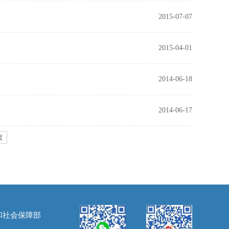
2015-07-07
2015-04-01
2014-06-18
2014-06-17
页
和社会保障部