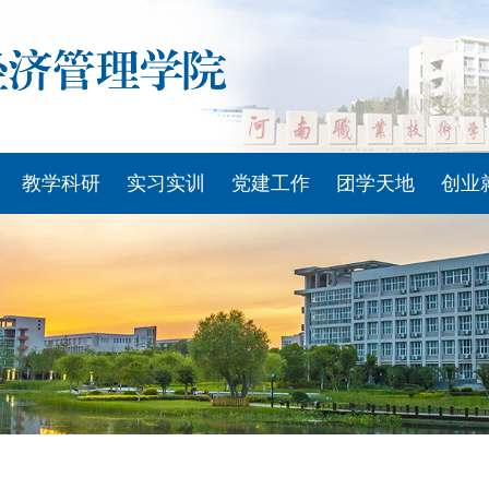
(CHN-VIP认证)官网|Officia
教学科研
实习实训
党建工作
团学天地
创业