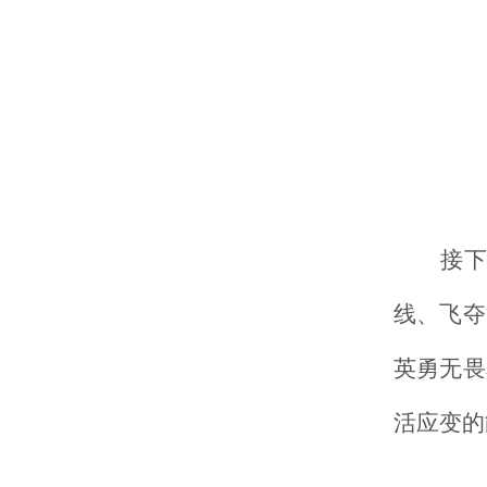
接
线、飞夺
英勇无畏
活应变的