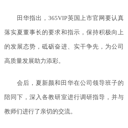
田华指出，365VIP英国上市官网要认真
落实夏董事长的要求和指示，保持积极向上
的发展态势，砥砺奋进、实干争先，为公司
高质量发展助力添彩。
会后，夏新颜和田华在公司领导班子的
陪同下，深入各教研室进行调研指导，并与
教师们进行了亲切的交流。