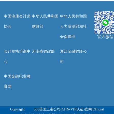
中国注册会计师
中华人民共和国
中华人民共和国
协会
财政部
人力资源部和社
会保障部
官方微信
会计资格培训中
河南省财政部
浙江金融财经公
心
司
中国金融职业教
育网
Copyright 365英国上市公司(CHN-VIP认证)官网|Official