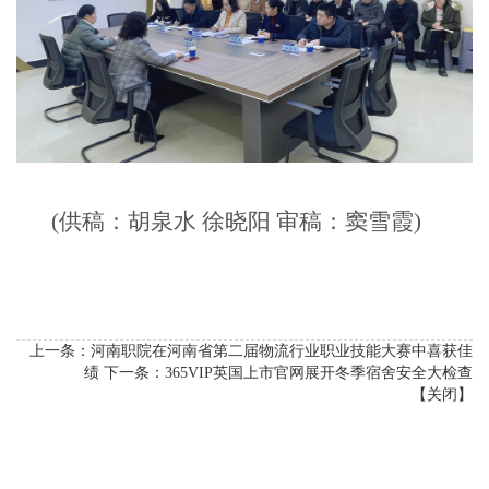
(供稿：胡泉水 徐晓阳 审稿：窦雪霞)
上一条：
河南职院在河南省第二届物流行业职业技能大赛中喜获佳
绩
下一条：
365VIP英国上市官网展开冬季宿舍安全大检查
【
关闭
】