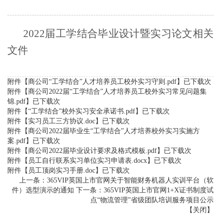
2022届工学结合毕业设计暨实习论文相关
文件
附件【
商公司“工学结合”人才培养员工校外实习守则.pdf
】已下载
次
附件【
商公司2022届“工学结合”人才培养员工校外实习常见问题集
锦.pdf
】已下载
次
附件【
“工学结合”校外实习安全承诺书.pdf
】已下载
次
附件【
实习员工三方协议.doc
】已下载
次
附件【
商公司2022届毕业生“工学结合”人才培养校外实习实施方
案.pdf
】已下载
次
附件【
商公司2022届毕业设计要求及格式模板.pdf
】已下载
次
附件【
员工自行联系实习单位实习申请表.docx
】已下载
次
附件【
员工顶岗实习手册.doc
】已下载
次
上一条：
365VIP英国上市官网关于智能财务机器人实训平台（软
件）选型演示的通知
下一条：
365VIP英国上市官网1+X证书制度试
点“物流管理”省级团队培训服务项目公示
【
关闭
】